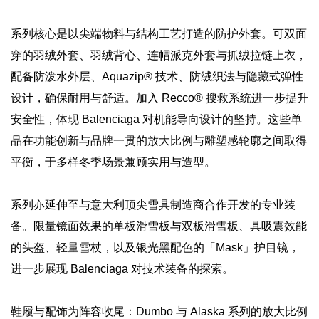
系列核心是以尖端物料与结构工艺打造的防护外套。可双面
穿的羽绒外套、羽绒背心、连帽派克外套与抓绒拉链上衣，
配备防泼水外层、Aquazip® 技术、防绒织法与隐藏式弹性
设计，确保耐用与舒适。加入 Recco® 搜救系统进一步提升
安全性，体现 Balenciaga 对机能导向设计的坚持。这些单
品在功能创新与品牌一贯的放大比例与雕塑感轮廓之间取得
平衡，于多样冬季场景兼顾实用与造型。
系列亦延伸至与意大利顶尖雪具制造商合作开发的专业装
备。限量镜面效果的单板滑雪板与双板滑雪板、具吸震效能
的头盔、轻量雪杖，以及银光黑配色的「Mask」护目镜，
进一步展现 Balenciaga 对技术装备的探索。
鞋履与配饰为阵容收尾：Dumbo 与 Alaska 系列的放大比例