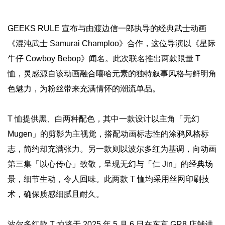
GEEKS RULE 宣布与由渡边信一郎执导的经典武士动画
《混沌武士 Samurai Champloo》合作，这位导演以《星际
牛仔 Cowboy Bebop》闻名。此次联名推出两款限量 T
恤，灵感源自该动画融合嘻哈元素的独特叙事风格与鲜明角
色魅力，为粉丝带来充满情怀的潮流单品。
T 恤提供黑、白两种配色，其中一款设计以主角「无幻
Mugen」的剪影为主视觉，搭配动画标志性的涂鸦风格标
志，简约却充满张力。另一款则以波尔多红为基调，向动画
第三集「以心传心」致敬，呈现无幻与「仁 Jin」的经典场
景，细节生动，令人回味。此两款 T 恤均采用丝网印刷技
术，确保质感细腻且耐久。
波尔多红款 T 恤将于 2025 年 5 月 6 日在东京 GR8 店舖进