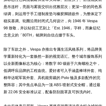
悬吊连杆，亮面与雾面交织出优雅层次；更深一阶的同色系
绿调，则运用于手工缝制座垫与橡胶脚踏嵌件，为整体定下
稳实基调。轮圈沿用封闭式几何设计，向 1946 年 Vespa
98 致敬，并以钻切工艺刻上「Est. 1946」字样，而象征纪
念意义的「80TH」铭牌则自信点缀于车头。
除了车款之外，Vespa 亦推出专属生活风格系列，将品牌美
学重新转化为一套焕然一新的视觉语汇。整个城市服饰系列
以全新图像标志为核心：将数字 80 镶嵌于六角螺栓之中，
低调呼应品牌的工程血统。爱好者可入手涵盖棒球外套、纯
棉华达呢军装外套、具机能剪裁的 Polo 恤及多款配件的完
整阵容；其中焦点单品为一顶 ABS 喷射式安全帽，通过最
新 22.06 安全标准认证，配备防刮面罩及可拆洗内衬。